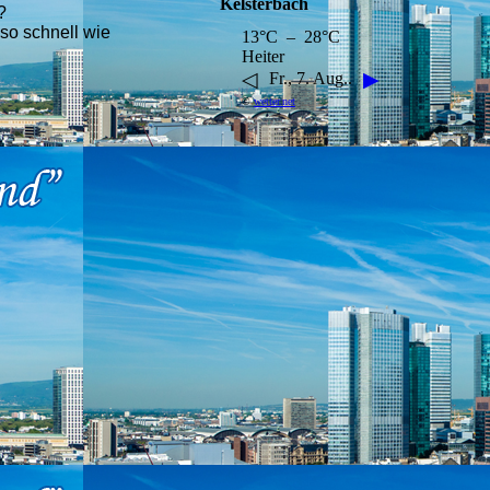
Kelsterbach
?
so schnell wie
13°C – 28°C
Heiter
◁
▶
Fr., 7. Aug..
©
wetter.net