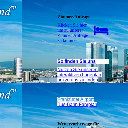
Zimmer-Anfrage
Klicken Sie hier
um zu unserer
Zimmer-Anfrage
zu kommen
So finden Sie uns
Nutzen Sie unseren
interaktiven La­ge­plan,
um zu uns zu finden
Frankfurter Airport
Bus-Bahn Fahrplan
Wettervorhersage für