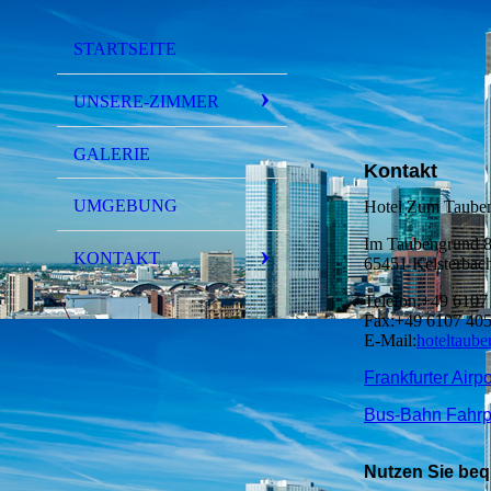
STARTSEITE
UNSERE-ZIMMER
GALERIE
Kontakt
UMGEBUNG
Hotel Zum Taube
Im Taubengrund 
KONTAKT
65451 Kelsterbac
Telefon:+49 6107
Fax:+49 6107 40
E-Mail:
hoteltaub
Frankfurter Airpo
Bus-Bahn Fahrp
Nutzen Sie be