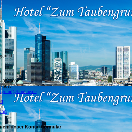
ngrund
8
h
 4057500
575017
engrund@t-online.de
rt
lan
quem unser Kontaktformular