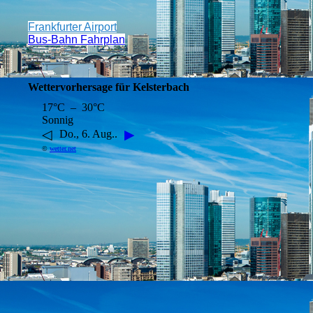
Frankfurter Airport
Bus-Bahn Fahrplan
Wettervorhersage für Kelsterbach
17°C – 30°C
Sonnig
◁
▶
Do., 6. Aug..
©
wetter.net