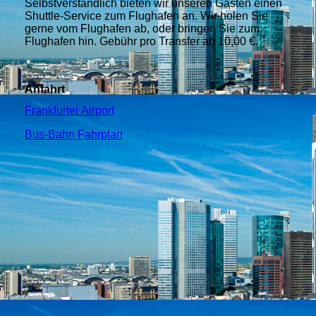
Selbstverständlich bieten wir unseren Gästen einen
Shuttle-Service zum Flughafen an. Wir holen Sie
gerne vom Flughafen ab, oder bringen Sie zum
Flughafen hin. Gebühr pro Transfer ab 10,00 €.
Anfahrt
Frankfurter Airport
Bus-Bahn Fahrplan