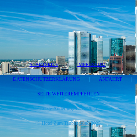
STARTSEITE
|
IMPRESSUM
|
DATENSCHUTZERKLÄRUNG
|
ANFAHRT
|
SEITE WEITEREMPFEHLEN
Letzte Änderung: 17.10.2025
© Hotel Zum Taubengrund 2025